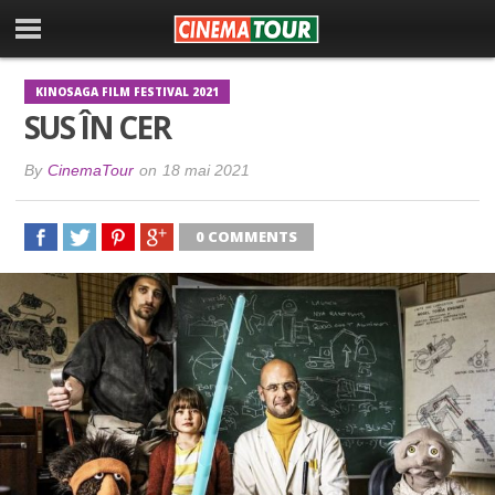
KINOSAGA FILM FESTIVAL 2021
SUS ÎN CER
By
CinemaTour
on
18 mai 2021
0 COMMENTS