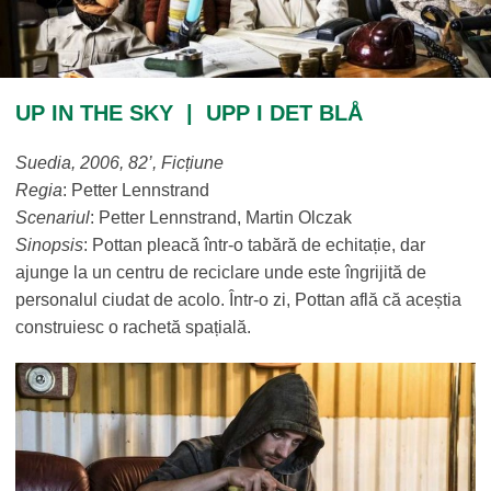
UP IN THE SKY | UPP I DET BLÅ
Suedia, 2006, 82
’
, Fic
ț
iune
Regia
: Petter Lennstrand
Scenariul
: Petter Lennstrand, Martin Olczak
Sinopsis
: Pottan pleacă într-o tabără de echitație, dar
ajunge la un centru de reciclare unde este îngrijită de
personalul ciudat de acolo. Într-o zi, Pottan află că aceștia
construiesc o rachetă spațială.