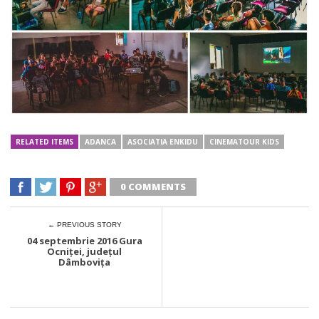
RELATED ITEMS
ADANCA
ASOCIATIA ENKIDU
CINEMATOUR KIDS
0 COMMENTS
← PREVIOUS STORY
04 septembrie 2016 Gura
Ocniței, județul
Dâmbovița