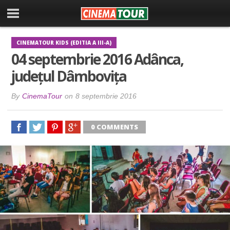
CINEMATOUR KIDS (EDITIA A III-A)
04 septembrie 2016 Adânca,
județul Dâmbovița
By
CinemaTour
on
8 septembrie 2016
0 COMMENTS