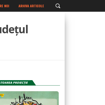
RE NOI
ARHIVA ARTICOLE
udețul
TOAREA PROIECŢIE