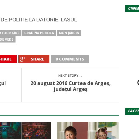
CINE
A DE POLIȚIE LA DATORIE, LAȘUL
ATOUR KIDS
GRADINA PUBLICA
MON JARDIN
 DE VEDE
SHARE
SHARE
0 COMMENTS
NEXT STORY →
țul
20 august 2016 Curtea de Argeș,
județul Argeș
FACE