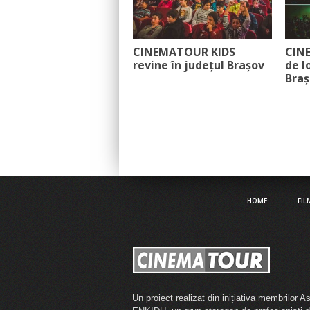
CINEMATOUR KIDS
CINE
revine în județul Brașov
de l
Braș
HOME
FIL
Un proiect realizat din inițiativa membrilor As