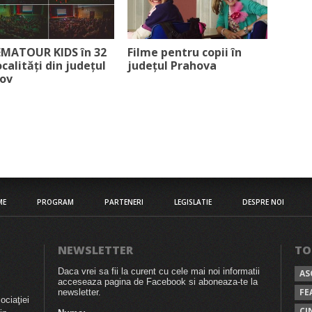
MATOUR KIDS în 32
Filme pentru copii în
ocalități din județul
județul Prahova
ov
ME
PROGRAM
PARTENERI
LEGISLATIE
DESPRE NOI
NEWSLETTER
TO
Daca vrei sa fii la curent cu cele mai noi informatii
AS
acceseaza pagina de Facebook si aboneaza-te la
FE
newsletter.
ociaţiei
CI