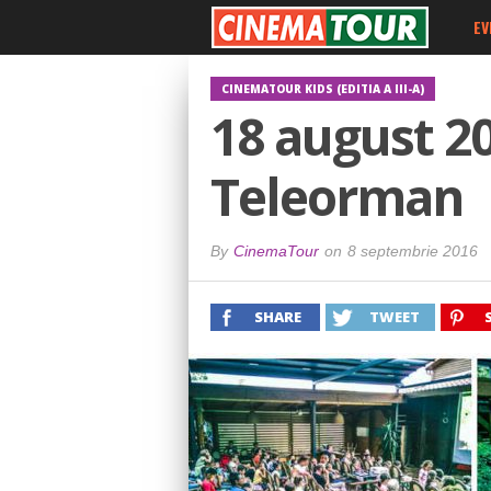
EV
CINEMATOUR KIDS (EDITIA A III-A)
18 august 20
Teleorman
By
CinemaTour
on
8 septembrie 2016
SHARE
TWEET