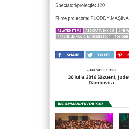
Spectatori/proiecție: 120
Filme proiectate: PLODDY MAȘIN
RELATED ITEMS
ASOCIATIA ENKIDU
CINEM
PARCUL „MIHAIL C. MĂNCIULESCU”
ROSIORII
SHARE
TWEET
← PREVIOUS STORY
30 iulie 2016 Săcueni, jude
Dâmbovița
RECOMMENDED FOR YOU