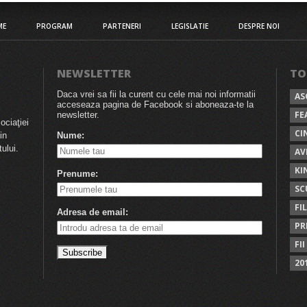
ME
PROGRAM
PARTENERI
LEGISLATIE
DESPRE NOI
NEWSLETTER
TO
Daca vrei sa fii la curent cu cele mai noi informatii
AS
acceseaza pagina de Facebook si aboneaza-te la
FE
newsletter.
ociaţiei
CI
in
Nume:
ului.
AV
KI
Prenume:
SC
FI
Adresa de email:
PR
FII
20