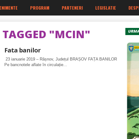
ENIMENTE
PROGRAM
PARTENERI
LEGISLATIE
DESP
S TAGGED "MCIN"
URMA
Fata banilor
23 ianuarie 2019 – Râșnov, Județul BRAȘOV FAȚA BANILOR
Pe bancnotele aflate în circulație...