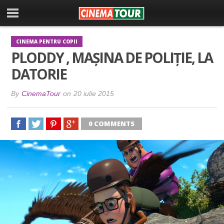
CINEMA PENTRU COPII
PLODDY , MAȘINA DE POLIȚIE, LA
DATORIE
By
CinemaTour
on
20 iulie 2015
0 COMMENTS