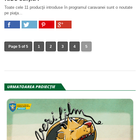
Toate cele 11 producţii introduse în programul caravanei sunt o noutate
pe piaţa...
Page 5 of 5
1
2
3
4
5
URMATOAREA PROIECŢIE