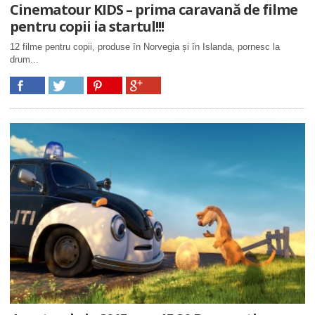
Cinematour KIDS – prima caravană de filme
pentru copii ia startul!!!
12 filme pentru copii, produse în Norvegia și în Islanda, pornesc la
drum...