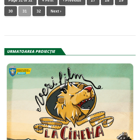
Page 31 of 32
« First
‹ Previous
27
28
29
30
31
32
Next ›
URMATOAREA PROIECŢIE