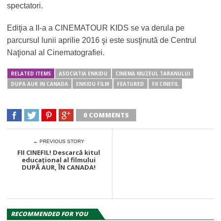
spectatori.
Ediţia a II-a a CINEMATOUR KIDS se va derula pe
parcursul lunii aprilie 2016 şi este susţinută de Centrul
Naţional al Cinematografiei.
RELATED ITEMS
ASOCIATIA ENKIDU
CINEMA MUZEUL TARANULUI
DUPA AUR IN CANADA
ENKIDU FILM
FEATURED
FII CINEFIL
0 COMMENTS
← PREVIOUS STORY
FII CINEFIL! Descarcă kitul
educaţional al filmului
DUPĂ AUR, ÎN CANADA!
RECOMMENDED FOR YOU