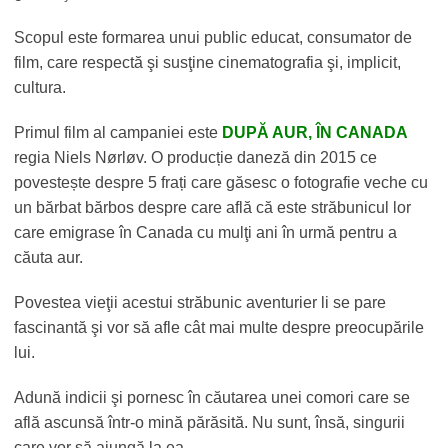
Scopul este formarea unui public educat, consumator de
film, care respectă şi susţine cinematografia şi, implicit,
cultura.
Primul film al campaniei este
DUPĂ AUR, ÎN CANADA
regia Niels Nørløv. O producție daneză din 2015 ce
povestește despre 5 frați care găsesc o fotografie veche cu
un bărbat bărbos despre care află că este străbunicul lor
care emigrase în Canada cu mulţi ani în urmă pentru a
căuta aur.
Povestea vieţii acestui străbunic aventurier li se pare
fascinantă şi vor să afle cât mai multe despre preocupările
lui.
Adună indicii şi pornesc în căutarea unei comori care se
află ascunsă într-o mină părăsită. Nu sunt, însă, singurii
care vor să ajungă la ea.