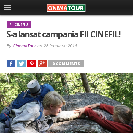
FII CINEFIL!
S-a lansat campania FII CINEFIL!
By
CinemaTour
on
28 februarie 2016
0 COMMENTS