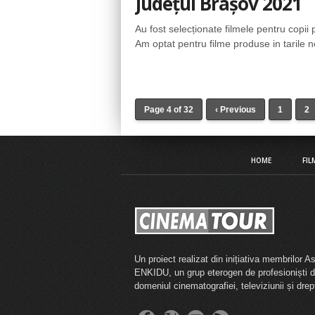
Județul Brașov 2021
Au fost selecționate filmele pentru copii
Am optat pentru filme produse in tarile no
Page 4 of 32
‹ Previous
1
2
HOME
FIL
Un proiect realizat din inițiativa membrilor As
ENKIDU, un grup eterogen de profesioniști d
domeniul cinematografiei, televiziunii și drept